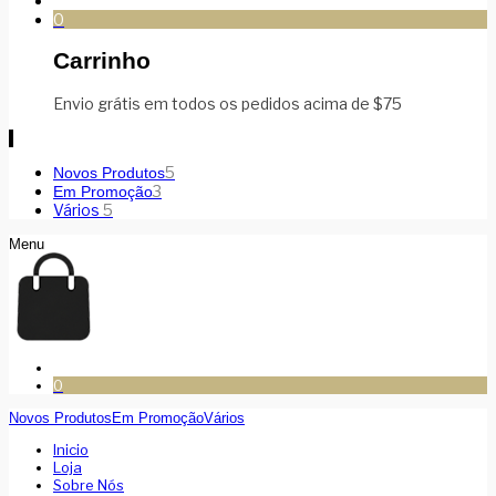
0
Carrinho
Envio grátis em todos os pedidos acima de $75
5
Novos Produtos
3
Em Promoção
Vários
5
Menu
0
Novos Produtos
Em Promoção
Vários
Inicio
Loja
Sobre Nós